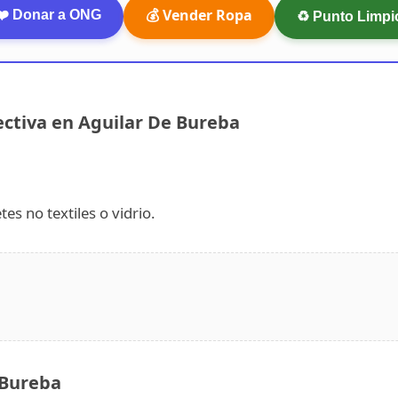
💰 Vender Ropa
❤️ Donar a ONG
♻️ Punto Limpi
ectiva en Aguilar De Bureba
es no textiles o vidrio.
 Bureba