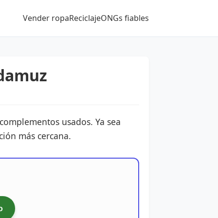
Vender ropa
Reciclaje
ONGs fiables
Adamuz
y complementos usados. Ya sea
ación más cercana.
o