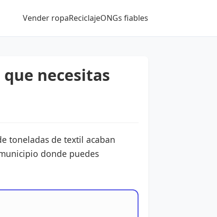
Vender ropa
Reciclaje
ONGs fiables
o que necesitas
de toneladas de textil acaban
u municipio donde puedes