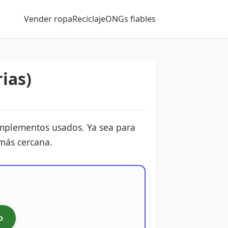
Vender ropa
Reciclaje
ONGs fiables
ias)
omplementos usados. Ya sea para
 más cercana.
o