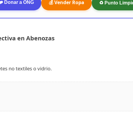
💰 Vender Ropa
❤️ Donar a ONG
♻️ Punto Limpi
ectiva en Abenozas
es no textiles o vidrio.