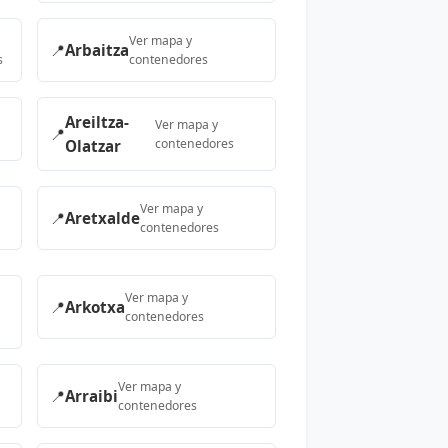
Ver mapa y
📍
Arbaitza
s
contenedores
Areiltza-
Ver mapa y
📍
contenedores
Olatzar
Ver mapa y
📍
Aretxalde
contenedores
Ver mapa y
📍
Arkotxa
contenedores
Ver mapa y
📍
Arraibi
contenedores