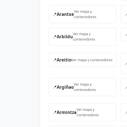
Ver mapa y
📍
Arantxe

contenedores
Ver mapa y

📍
Arbildu
contenedores
📍
Areitio
Ver mapa y contenedores

Ver mapa y
📍
Argiñao

contenedores
Ver mapa y
📍
Armintza

contenedores