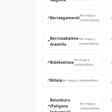
Ver mapa y
📍
Berreagamendi

contenedores
Berriozabaleta-

Ver mapa y
📍
contenedores
Aramiño
Ver mapa y
📍
Bidekoetxea

contenedores
📍
Billela
Ver mapa y contenedores

Bolunburu

Ver mapa y
📍
(Poligono
contenedores