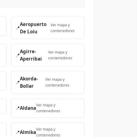
Aeropuerto
Ver mapa y
📍
contenedores
De Loiu
Agirre-
Ver mapa y
📍
contenedores
Aperribai
Akorda-
Ver mapa y
📍
contenedores
Bollar
Ver mapa y
📍
Aldana
contenedores
Ver mapa y
📍
Almika
contenedores