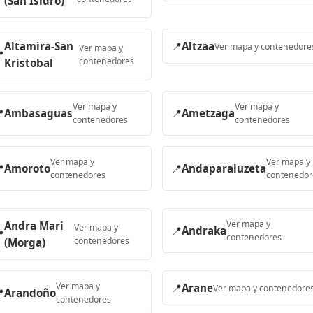
(San Isidro)
Altamira-San
📍
Altzaa
Ver mapa y contenedore
Ver mapa y

contenedores
Kristobal
Ver mapa y
Ver mapa y

Ambasaguas
📍
Ametzaga
contenedores
contenedores
Ver mapa y
Ver mapa y

Amoroto
📍
Andaparaluzeta
contenedores
contenedor
Ver mapa y
Andra Mari
Ver mapa y
📍
Andraka

contenedores
contenedores
(Morga)
Ver mapa y
📍
Arane
Ver mapa y contenedore

Arandoño
contenedores