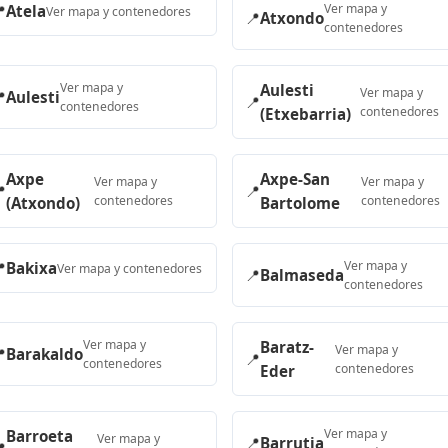
Ver mapa y

Atela
Ver mapa y contenedores
📍
Atxondo
contenedores
Ver mapa y
Aulesti
Ver mapa y

Aulesti
📍
contenedores
contenedores
(Etxebarria)
Axpe
Axpe-San
Ver mapa y
Ver mapa y

📍
contenedores
contenedores
(Atxondo)
Bartolome
Ver mapa y

Bakixa
Ver mapa y contenedores
📍
Balmaseda
contenedores
Ver mapa y
Baratz-
Ver mapa y

Barakaldo
📍
contenedores
contenedores
Eder
Ver mapa y
Barroeta
Ver mapa y
📍
Barrutia