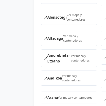
Ver mapa y
📍
Alonsotegi

contenedores
Ver mapa y
📍
Altzuaga

contenedores
Amorebieta-
Ver mapa y

📍
contenedores
Etxano
Ver mapa y
📍
Andikoa

contenedores
📍
Arana
Ver mapa y contenedores
