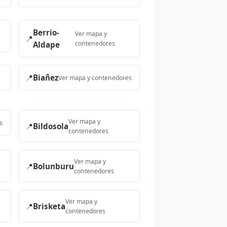
Berrio-
Ver mapa y
📍
contenedores
Aldape
📍
Biañez
Ver mapa y contenedores
Ver mapa y
s
📍
Bildosola
contenedores
Ver mapa y
📍
Bolunburu
contenedores
Ver mapa y
📍
Brisketa
contenedores