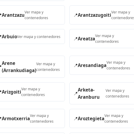
Ver mapa y
Ver mapa y

Arantzazu
📍
Arantzazugoiti
contenedores
contenedore
Ver mapa y

Arbuio
Ver mapa y contenedores
📍
Areatza
contenedores
Ver mapa y
Arene
Ver mapa y
📍
Aresandiaga

contenedores
contenedores
(Arrankudiaga)
Ver mapa y
Arketa-
Ver mapa y

Arizgoiti
📍
contenedores
contenedores
Aranburu
Ver mapa y
Ver mapa y

Armotxerria
📍
Aroztegieta
contenedores
contenedores