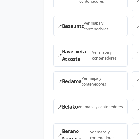

contenedores
Ver mapa y
📍
Basauntz

contenedores
Basetxeta-

Ver mapa y
📍
contenedores
Atxoste
Ver mapa y

📍
Bedaroa
contenedores
📍
Belako
Ver mapa y contenedores

Berano
Ver mapa y

📍
contenedores
Nagusia