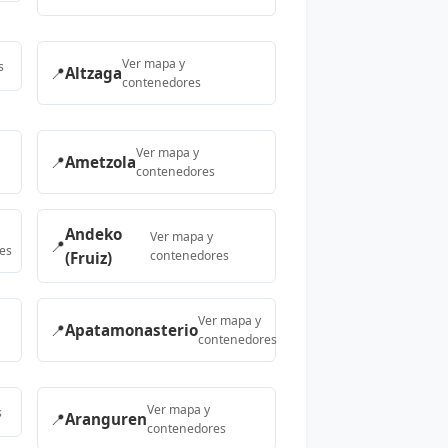
Ver mapa y
s
📍
Altzaga
contenedores
Ver mapa y
📍
Ametzola
contenedores
Andeko
Ver mapa y
📍
es
contenedores
(Fruiz)
Ver mapa y
📍
Apatamonasterio
contenedores
Ver mapa y
s
📍
Aranguren
contenedores