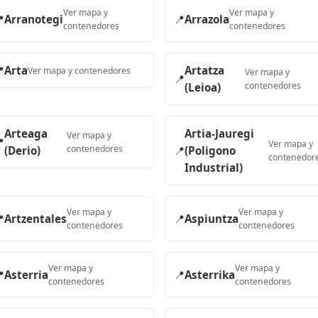
Ver mapa y
Ver mapa y

Arranotegi
📍
Arrazola
contenedores
contenedores

Arta
Artatza
Ver mapa y contenedores
Ver mapa y
📍
contenedores
(Leioa)
Arteaga
Artia-Jauregi
Ver mapa y

Ver mapa y
contenedores
(Derio)
📍
(Poligono
contenedor
Industrial)
Ver mapa y
Ver mapa y

Artzentales
📍
Aspiuntza
contenedores
contenedores
Ver mapa y
Ver mapa y

Asterria
📍
Asterrika
contenedores
contenedores