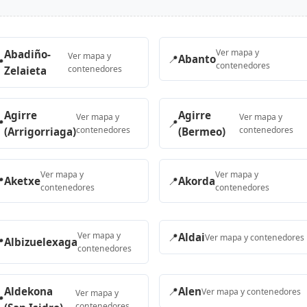
Ver mapa y
Abadiño-
Ver mapa y
📍
Abanto

contenedores
contenedores
Zelaieta
Agirre
Agirre
Ver mapa y
Ver mapa y

📍
contenedores
contenedores
(Arrigorriaga)
(Bermeo)
Ver mapa y
Ver mapa y

Aketxe
📍
Akorda
contenedores
contenedores
Ver mapa y
📍
Aldai
Ver mapa y contenedores

Albizuelexaga
contenedores
Aldekona
📍
Alen
Ver mapa y contenedores
Ver mapa y

contenedores