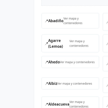
Ver mapa y
📍
Abadiño

contenedores
Agarre
Ver mapa y
📍

contenedores
(Lemoa)
📍
Ahedo
Ver mapa y contenedores

📍
Albiz
Ver mapa y contenedores

Ver mapa y
📍
Aldeacueva

contenedores