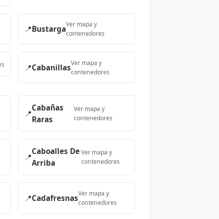
Ver mapa y
📍
Bustarga
contenedores
Ver mapa y
es
📍
Cabanillas
contenedores
Cabañas
Ver mapa y
📍
contenedores
Raras
Caboalles De
Ver mapa y
📍
contenedores
Arriba
Ver mapa y
📍
Cadafresnas
contenedores