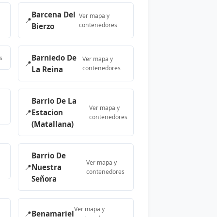
Barcena Del
Ver mapa y
📍
contenedores
Bierzo
Barniedo De
s
Ver mapa y
📍
contenedores
La Reina
Barrio De La
Ver mapa y
📍
Estacion
contenedores
(Matallana)
Barrio De
Ver mapa y
📍
Nuestra
contenedores
Señora
Ver mapa y
📍
Benamariel