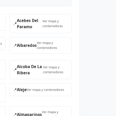
Acebes Del
Ver mapa y
📍
contenedores
Paramo
Ver mapa y
es
📍
Albaredos
contenedores
Alcoba De La
Ver mapa y
📍
contenedores
Ribera
📍
Aleje
Ver mapa y contenedores
Ver mapa y
📍
Almagarinos