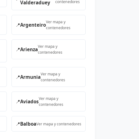
contenedores
Valderaduey
Ver mapa y
📍
Argenteiro
contenedores
Ver mapa y
📍
Arienza
contenedores
Ver mapa y
📍
Armunia
contenedores
Ver mapa y
📍
Aviados
contenedores
📍
Balboa
Ver mapa y contenedores