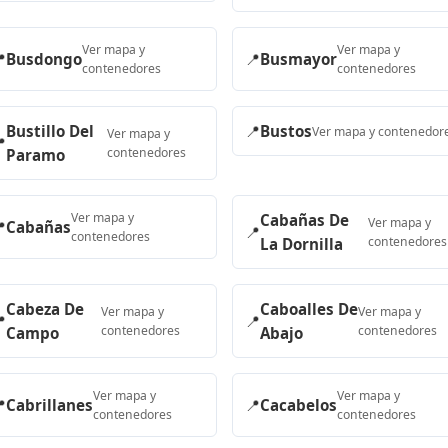
Ver mapa y
Ver mapa y

Busdongo
📍
Busmayor
contenedores
contenedores
Bustillo Del
📍
Bustos
Ver mapa y contenedor
Ver mapa y

contenedores
Paramo
Ver mapa y
Cabañas De
Ver mapa y

Cabañas
📍
contenedores
contenedores
La Dornilla
Cabeza De
Caboalles De
Ver mapa y
Ver mapa y

📍
contenedores
contenedores
Campo
Abajo
Ver mapa y
Ver mapa y

Cabrillanes
📍
Cacabelos
contenedores
contenedores