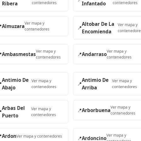
contenedores
contenedores
Ribera
Infantado
Ver mapa y
Altobar De La
Ver mapa y

Almuzara
📍
contenedores
contenedore
Encomienda
Ver mapa y
Ver mapa y

Ambasmestas
📍
Andarraso
contenedores
contenedores
Antimio De
Antimio De
Ver mapa y
Ver mapa y

📍
contenedores
contenedores
Abajo
Arriba
Ver mapa y
Arbas Del
Ver mapa y
📍
Arborbuena

contenedores
contenedores
Puerto
Ver mapa y

Ardon
Ver mapa y contenedores
📍
Ardoncino