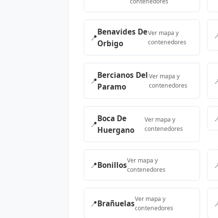
contenedores
Benavides De
Ver mapa y

📍
contenedores
Orbigo
Bercianos Del
Ver mapa y
📍

contenedores
Paramo
Boca De

Ver mapa y
📍
contenedores
Huergano
Ver mapa y
📍
Bonillos

contenedores
Ver mapa y
📍
Brañuelas

contenedores