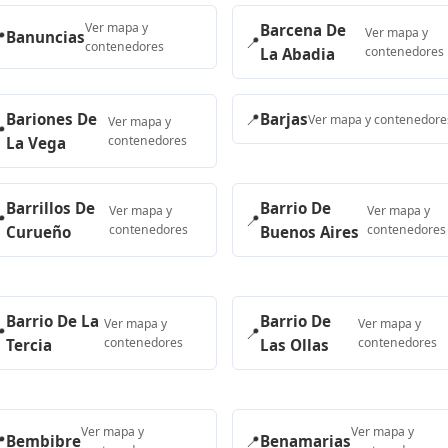
Ver mapa y
Barcena De
Ver mapa y

Banuncias
📍
contenedores
contenedores
La Abadia
Bariones De
📍
Barjas
Ver mapa y contenedore
Ver mapa y

contenedores
La Vega
Barrillos De
Barrio De
Ver mapa y
Ver mapa y

📍
contenedores
contenedores
Curueño
Buenos Aires
Barrio De La
Barrio De
Ver mapa y
Ver mapa y

📍
contenedores
contenedores
Tercia
Las Ollas
Ver mapa y
Ver mapa y

Bembibre
📍
Benamarias