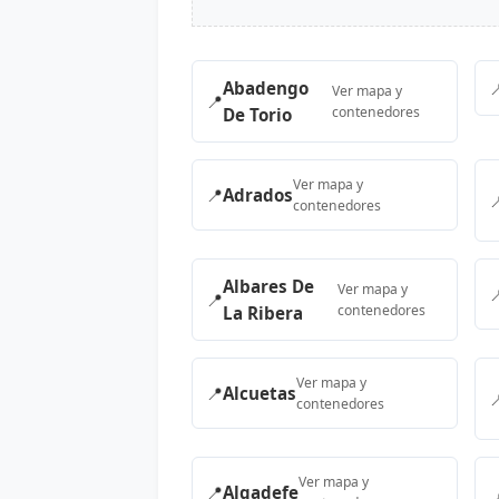
Abadengo

Ver mapa y
📍
contenedores
De Torio
Ver mapa y
📍
Adrados

contenedores
Albares De
Ver mapa y

📍
contenedores
La Ribera
Ver mapa y
📍
Alcuetas

contenedores
Ver mapa y
📍
Algadefe
