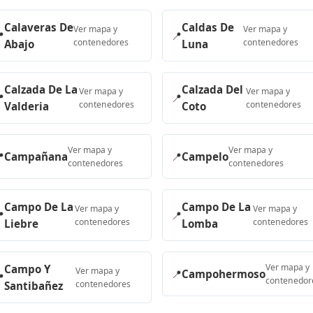
Calaveras De
Caldas De
Ver mapa y
Ver mapa y

📍
contenedores
contenedores
Abajo
Luna
Calzada De La
Calzada Del
Ver mapa y
Ver mapa y

📍
contenedores
contenedores
Valderia
Coto
Ver mapa y
Ver mapa y

Campañana
📍
Campelo
contenedores
contenedores
Campo De La
Campo De La
Ver mapa y
Ver mapa y

📍
contenedores
contenedores
Liebre
Lomba
Ver mapa y
Campo Y
Ver mapa y
📍
Campohermoso

contenedor
contenedores
Santibañez