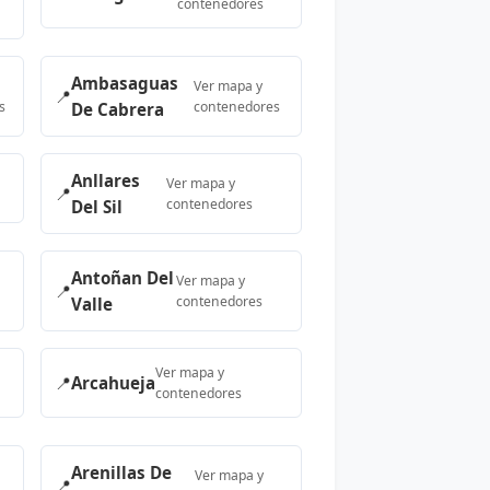
contenedores
Ambasaguas
Ver mapa y
📍
s
contenedores
De Cabrera
Anllares
Ver mapa y
📍
contenedores
Del Sil
Antoñan Del
Ver mapa y
📍
contenedores
Valle
Ver mapa y
📍
Arcahueja
contenedores
Arenillas De
Ver mapa y
📍