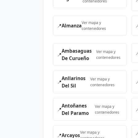
contenedores
Ver mapa y
📍
Almanza

contenedores
Ambasaguas
Ver mapa y

📍
contenedores
De Curueño
Anllarinos
Ver mapa y
📍

contenedores
Del Sil
Antoñanes
Ver mapa y
📍

contenedores
Del Paramo
Ver mapa y

📍
Arcayos