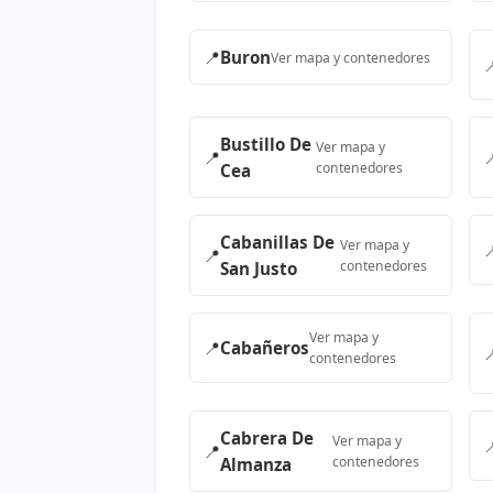
📍
Buron
Ver mapa y contenedores

Bustillo De
Ver mapa y
📍

contenedores
Cea
Cabanillas De
Ver mapa y

📍
contenedores
San Justo
Ver mapa y
📍
Cabañeros

contenedores
Cabrera De
Ver mapa y

📍
contenedores
Almanza