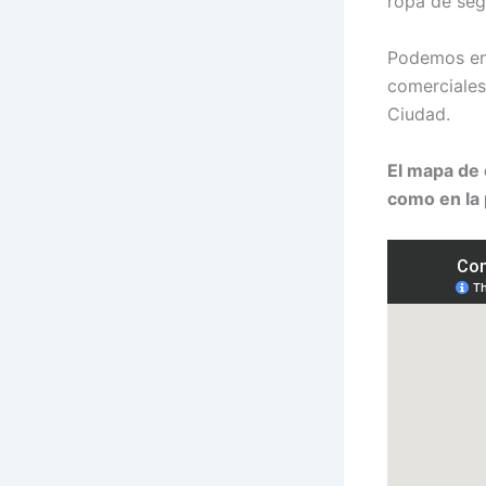
ropa de seg
Podemos enc
comerciales,
Ciudad.
El mapa de 
como en la 