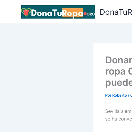
Ir
DonaTuR
al
contenido
Donar
ropa C
puede
Por
Roberto
/
Sevilla sie
se ha conve