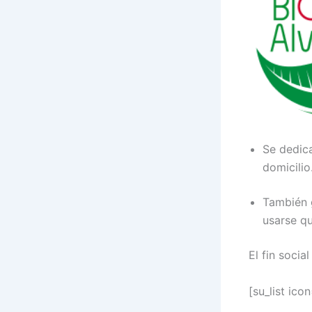
Se dedica
domicilio
También g
usarse q
El fin soci
[su_list ic