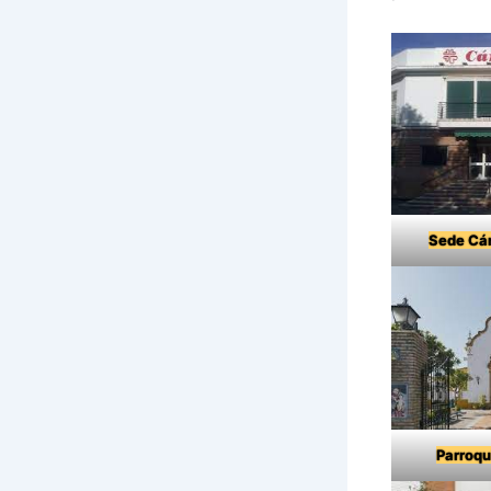
Sede Cár
Parroqu