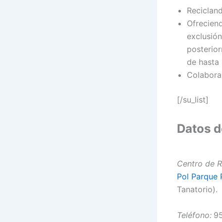
Reciclan
Ofrecien
exclusión
posterio
de hasta
Colabora
[/su_list]
Datos d
Centro de R
Pol Parque 
Tanatorio).
Teléfono:
95