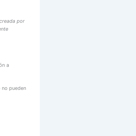
 creada por
ente
ón a
e no pueden