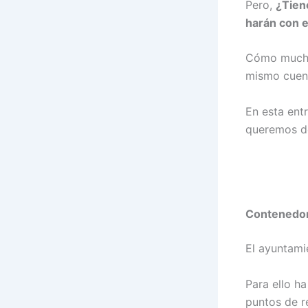
Pero,
¿Tien
harán con e
Cómo muchos
mismo cuen
En esta entr
queremos do
Contenedore
El ayuntamie
Para ello h
puntos de r