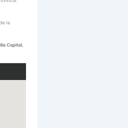
ovincia.
de la
la Capital,