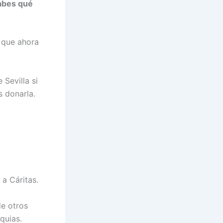
Sabes qué
 que ahora
 Sevilla si
s donarla.
 a Cáritas.
de otros
quias.