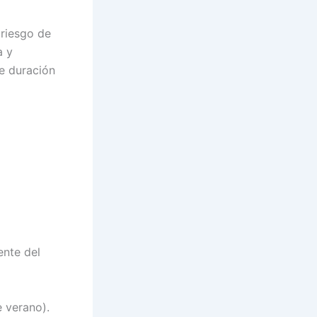
riesgo de
a y
e duración
ente del
 verano).