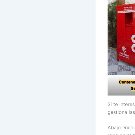
Contene
Se
Si te inter
gestiona la
Abajo encon